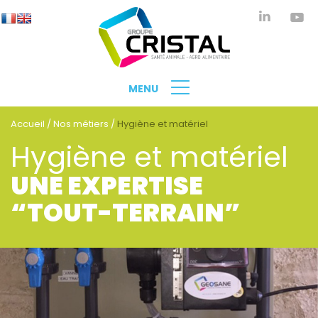
MENU
Accueil
/
Nos métiers
/
Hygiène et matériel
Hygiène et matériel
UNE EXPERTISE
“TOUT-TERRAIN”