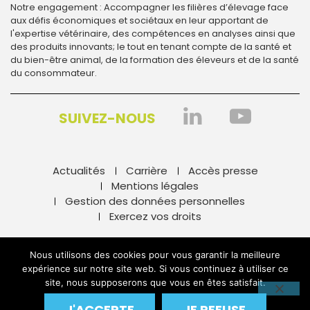
Notre engagement : Accompagner les filières d’élevage face
aux défis économiques et sociétaux en leur apportant de
l'expertise vétérinaire, des compétences en analyses ainsi que
des produits innovants; le tout en tenant compte de la santé et
du bien-être animal, de la formation des éleveurs et de la santé
du consommateur.
SUIVEZ-NOUS
Actualités
Carrière
Accès presse
Mentions légales
Gestion des données personnelles
Exercez vos droits
By Mediapilote
Nous utilisons des cookies pour vous garantir la meilleure
expérience sur notre site web. Si vous continuez à utiliser ce
site, nous supposerons que vous en êtes satisfait.
J'ACCEPTE
JE REFUSE