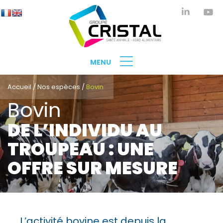
MENU
Accueil
/
Nos espèces
/
Bovin
Bovin
DE L’INDIVIDU AU
TROUPEAU : UNE
OFFRE SUR MESURE
L’activité bovine est depuis la