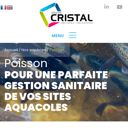
MENU
Accueil
/
Nos espèces
/
Poisson
Poisson
POUR UNE PARFAITE
GESTION SANITAIRE
DE VOS SITES
AQUACOLES