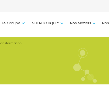
Le Groupe
ALTERBIOTIQUE®
Nos Métiers
Nos
transformation
ROUPE
pe en bref
ion
n et stratégie
lture d’entreprise