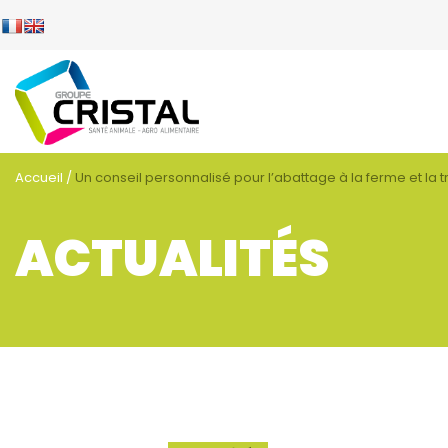
Accueil
/
Un conseil personnalisé pour l’abattage à la ferme et la 
LE GROUPE
LE G
ALTERBIOTIQUE®
ACTUALITÉS
NOS MÉTIERS
Le grou
NOS ESPÈCES
Innovat
Ambitio
VOUS ÊTES…
Notre cu
ACTUALITÉS
CARRIÈRE