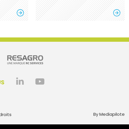
US
By Mediapilote
droits